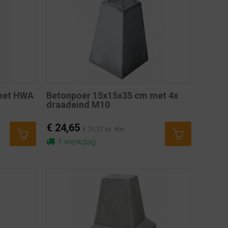
met HWA
Betonpoer 15x15x35 cm met 4x
draadeind M10
€ 24,65
€ 20,37 ex. btw
1 werkdag