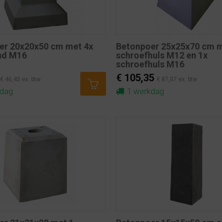
er 20x20x50 cm met 4x
Betonpoer 25x25x70 cm m
nd M16
schroefhuls M12 en 1x
schroefhuls M16
€ 105,35
€ 46,45 ex. btw
€ 87,07 ex. btw
kdag
1 werkdag