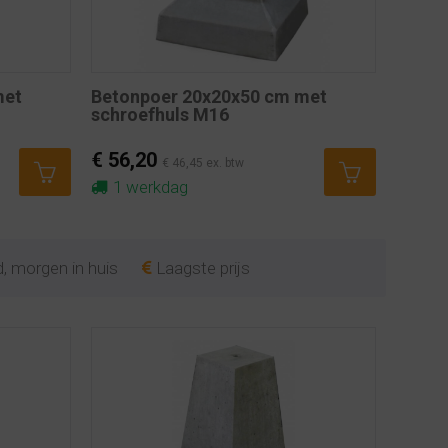
met
Betonpoer 20x20x50 cm met
schroefhuls M16
€ 56,20
€ 46,45 ex. btw
1 werkdag
, morgen in huis
Laagste prijs