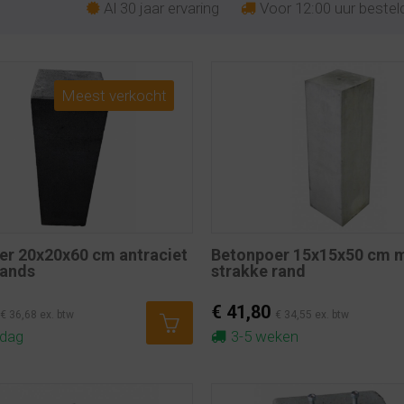
Al 30 jaar ervaring
Voor 12:00 uur besteld
Meest verkocht
er 20x20x60 cm antraciet
Betonpoer 15x15x50 cm 
lands
strakke rand
€ 41,80
€ 36,68 ex. btw
€ 34,55 ex. btw
kdag
3-5 weken