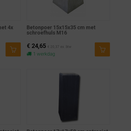
et 4x
Betonpoer 15x15x35 cm met
schroefhuls M16
€ 24,65
€ 20,37 ex. btw
1 werkdag