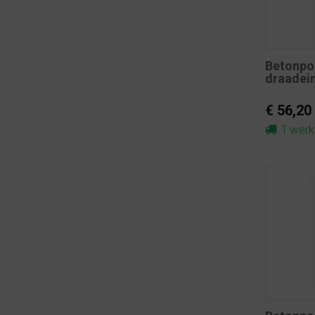
Betonpo
draadei
€ 56,20
1 wer