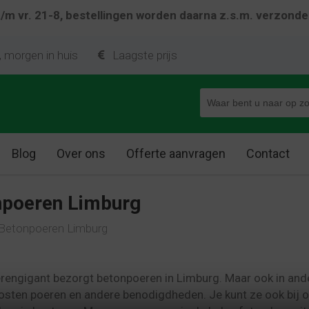
 t/m vr. 21-8, bestellingen worden daarna z.s.m. verzond
, morgen in huis
Laagste prijs
Blog
Over ons
Offerte aanvragen
Contact
npoeren Limburg
Betonpoeren Limburg
engigant bezorgt betonpoeren in Limburg. Maar ook in ande
sten poeren en andere benodigdheden. Je kunt ze ook bij on