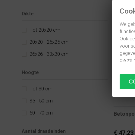
bezoekad
door jouw
Cook
Dikte
aan het j
We geb
Tot 20x20 cm
functie
Ook del
20x20 - 25x25 cm
voor so
gegeven
26x26 - 30x30 cm
die ze 
Hoogte
Tot 30 cm
35 - 50 cm
60 - 70 cm
Betonpo
Aantal draadeinden
€ 47,23