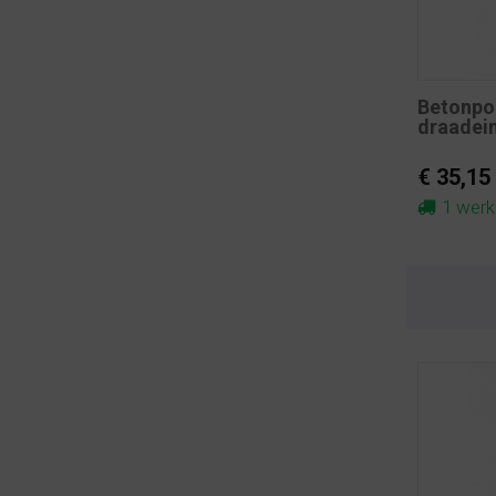
Betonpo
draadei
€ 35,15
1 wer