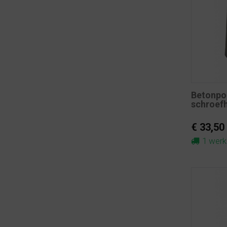
Betonpo
schroef
€ 33,50
1 wer