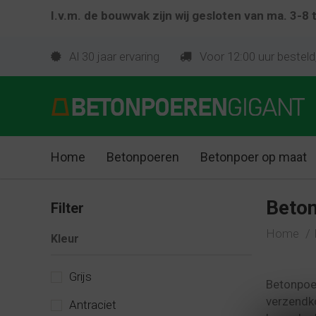
I.v.m. de bouwvak zijn wij gesloten van ma. 3-8
Al 30 jaar ervaring
Voor 12:00 uur besteld
Home
Betonpoeren
Betonpoer op maat
Beto
Filter
Home
Kleur
Grijs
Betonpoer
verzendko
Antraciet