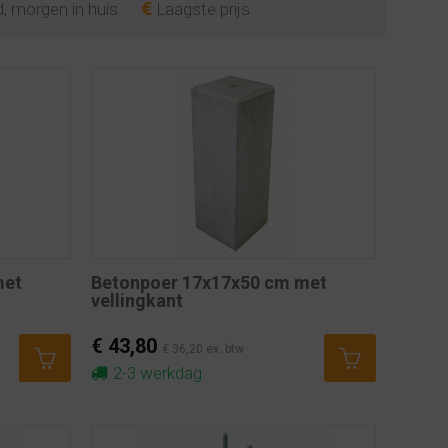
, morgen in huis
Laagste prijs
met
Betonpoer 17x17x50 cm met
vellingkant
€ 43,80
€ 36,20 ex. btw
2-3 werkdag