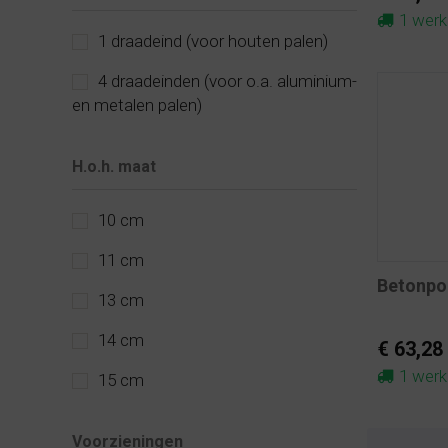
1 wer
1 draadeind (voor houten palen)
4 draadeinden (voor o.a. aluminium-
en metalen palen)
H.o.h. maat
10 cm
11 cm
Betonpo
13 cm
14 cm
€ 63,28
1 wer
15 cm
Voorzieningen