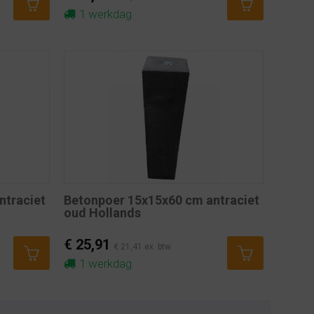
1 werkdag
ntraciet
Betonpoer 15x15x60 cm antraciet
oud Hollands
€ 25,91
€ 21,41 ex. btw
1 werkdag