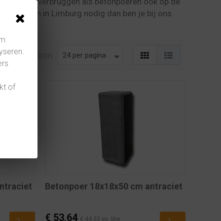
t Limburg overbruggen als betonpoeren ook op de
tonpoeren in Limburg nodig dan ben je bij ons
om
yseren.
Toon
ers
kt of
ntraciet
Betonpoer 18x18x50 cm antraciet
€ 53,64
€ 44,33 ex. btw