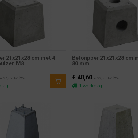
er 21x21x28 cm met 4
Betonpoer 21x21x28 cm 
hulzen M8
80 mm
€ 40,60
€ 27,69 ex. btw
€ 33,55 ex. btw
kdag
1 werkdag