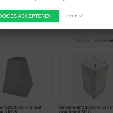
tonnen poeren bij Betonpoerengigant. Wij weten exact aan w
lleen het beste van het beste. Robuuste poeren die dat doen
ructie een betrouwbare fundering krijgt. Op welke bouwlocati
Meer info?
 leveren ze. Dat geldt trouwens voor geheel Nederland en Bel
en en andere aanverwante producten snel bij jou aan huis. 
Sorteer
er 20x20x50 cm met
Betonpoer 23x23x45 cm m
huls M16
draadeind M10