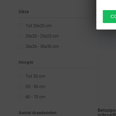
prefab be
dan ook a
Dikte
bouwconst
gaat, wij
Tot 20x20 cm
betonpoer
20x20 - 25x25 cm
26x26 - 30x30 cm
Hoogte
Tot 30 cm
35 - 50 cm
60 - 70 cm
Betonpo
Aantal draadeinden
schroef