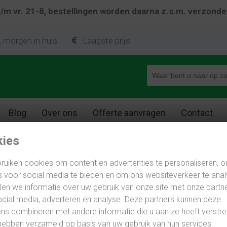
 t/m vr. 21-8, bestellingen worden daarna z.s.m. verzond
, morgen in huis
Laagste prijs
Blog
Over ons
Offerte aanvragen
Contact
ies
npoeren Leeuwarden
ruiken cookies om content en advertenties te personaliseren, 
Betonpoeren Leeuwarden
s voor social media te bieden en om ons websiteverkeer te anal
en we informatie over uw gebruik van onze site met onze partn
cial media, adverteren en analyse. Deze partners kunnen deze
stabiele, stevige en solide fundering van diverse bouwconst
s combineren met andere informatie die u aan ze heeft verstre
walitatief zeer goede en betaalbare betonpoeren in Leeuwarden
hebben verzameld op basis van uw gebruik van hun services.