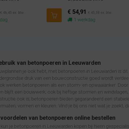
€ 54,91
€ 46,45 ex. btw
€ 45,38 ex. btw
kdag
1 werkdag
bruik van betonpoeren in Leeuwarden
wplannen je ook hebt, met betonpoeren in Leeuwarden is dit m
dergrondse druk van een bouwconstructie goed wordt verdeeld
ok werken betonpoeren als een storm- en opwaaianker. Door d
en blijft een bouwwerk, ook bij heftige stormen en windvlagen,
ructie ook is, betonpoeren bieden gegarandeerd een stabiele 
rmaten, vormen en kleuren. Vind je bij ons niet wat je zoekt, d
 voordelen van betonpoeren online bestellen
k kun je betonpoeren in Leeuwarden kopen bij hierin gespecial