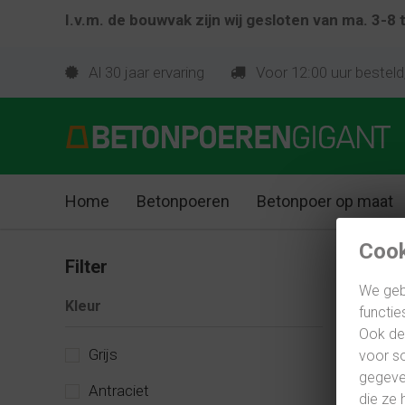
I.v.m. de bouwvak zijn wij gesloten van ma. 3-8
Al 30 jaar ervaring
Voor 12:00 uur besteld
Home
Betonpoeren
Betonpoer op maat
Cook
Beto
Filter
We geb
Home
Kleur
functie
Ook del
Grijs
voor so
Voor een 
gegeven
vind je k
Antraciet
die ze 