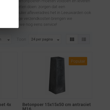
elke eisen betonpoeren moeten voldoen en leveren
 wat ze moeten doen: zorgen dat een
e of particulier afleveradres het in Leeuwarden ook
gië. Tegen lage verzendkosten brengen we
Dat noemen we nog eens service!
Toon
Populair
et 4x
Betonpoer 15x15x50 cm antraciet
M16