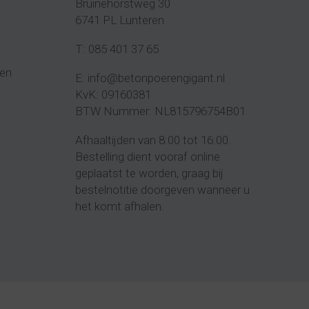
Bruinehorstweg 30
6741 PL Lunteren
T:
085 401 37 65
en
E:
info@betonpoerengigant.nl
KvK: 09160381
BTW Nummer: NL815796754B01
Afhaaltijden van 8:00 tot 16:00.
Bestelling dient vooraf online
geplaatst te worden, graag bij
bestelnotitie doorgeven wanneer u
het komt
afhalen
.