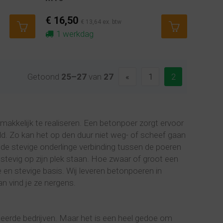
€ 16,50
€ 13,64 ex. btw
1 werkdag
Getoond
25–27
van
27
«
1
2
akkelijk te realiseren. Een betonpoer zorgt ervoor
. Zo kan het op den duur niet weg- of scheef gaan
e stevige onderlinge verbinding tussen de poeren
 stevig op zijn plek staan. Hoe zwaar of groot een
en stevige basis. Wij leveren betonpoeren in
an vind je ze nergens.
iseerde bedrijven. Maar het is een heel gedoe om