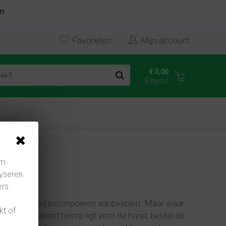
en
Favorieten
Mijn account
€ 0,00
0 Items
om
yseren.
ers
ructies worden betonpoeren aanbevolen. Maar waar
kt of
? Het antwoord hierop ligt voor de hand: bestel de