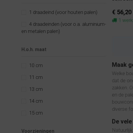
€ 56,20
1 draadeind (voor houten palen)
1 wer
4 draadeinden (voor o.a. aluminium-
en metalen palen)
H.o.h. maat
Maak ge
10 cm
Welke bou
11 cm
dat de on
zakken. O
13 cm
en de pal
14 cm
bouwconst
diverse fo
15 cm
De vele
Natuurlij
Voorzieningen