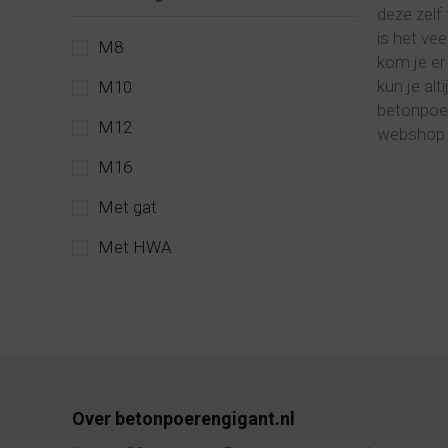
deze zelf
is het ve
M8
kom je er
kun je al
M10
betonpoer
M12
webshop a
M16
Met gat
Met HWA
Over betonpoerengigant.nl