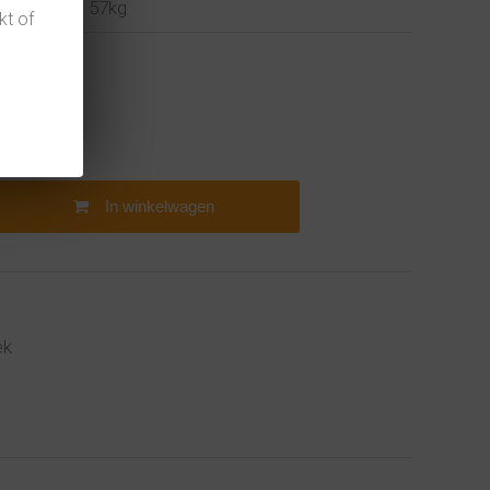
57kg
kt of
In winkelwagen
ek