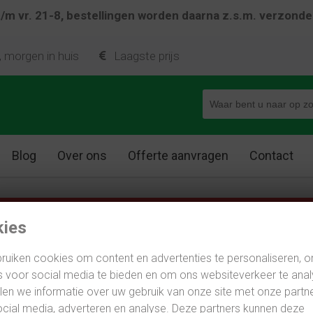
 t/m vr. 21-8, bestellingen worden daarna z.s.m. verzond
deind M10
, morgen in huis
Laagste prijs
Blog
Over ons
Offerte aanvragen
Contact
-8 t/m vr. 21-8, bestellingen worden daarna z.s.m. verzo
ies
ruiken cookies om content en advertenties te personaliseren, 
4x draadeind M10
s voor social media te bieden en om ons websiteverkeer te anal
en we informatie over uw gebruik van onze site met onze partn
et 4x draadeind M10
cial media, adverteren en analyse. Deze partners kunnen deze