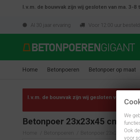
I.v.m. de bouwvak zijn wij gesloten van ma. 3-8
Betonpoer 23x23x45 cm met 4x draa
€ 54,91
Al 30 jaar ervaring
Voor 12:00 uur besteld
Home
Betonpoeren
Betonpoer op maat
I.v.m. de bouwvak zijn wij gesloten van ma. 3
Cook
We geb
Betonpoer 23x23x45 cm met 
functie
Ook del
Home
Betonpoeren
Betonpoer 23x23x45 cm m
voor so