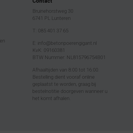
Contact
Bruinehorstweg 30
6741 PL Lunteren
T:
085 401 37 65
en
E:
info@betonpoerengigant.nl
KvK: 09160381
BTW Nummer: NL815796754B01
Afhaaltijden van 8:00 tot 16:00.
Bestelling dient vooraf online
geplaatst te worden, graag bij
bestelnotitie doorgeven wanneer u
het komt
afhalen
.