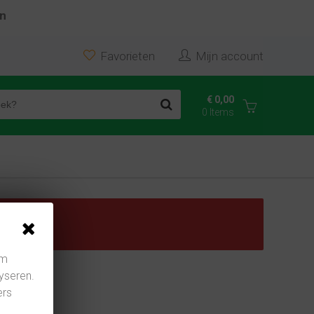
en
In winkelwagen
Favorieten
Mijn account
€ 0,00
0 Items
nden
om
yseren.
ers