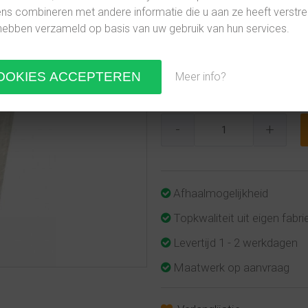
Gewicht:
s combineren met andere informatie die u aan ze heeft verstre
hebben verzameld op basis van uw gebruik van hun services.
€ 54,91
incl. 21% BTW
€ 45,38
excl. 21% BTW
Meer info?
1 werkdag
-
+
Afhaalmogelijkheid
Topkwaliteit uit eigen fabri
Levertijd 1 - 2 werkdagen
Maatwerk op aanvraag