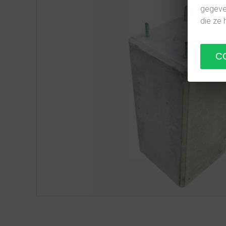
gegeven
die ze 